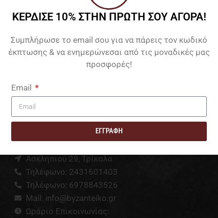
ΚΕΡΔΙΣΕ 10% ΣΤΗΝ ΠΡΩΤΗ ΣΟΥ ΑΓΟΡΑ!
Συμπλήρωσε το email σου για να πάρεις τον κωδικό
έκπτωσης & να ενημερώνεσαι από τις μοναδικές μας
προσφορές!
Email
ΕΓΓΡΑΦΗ
ΕΠΙΚΟΙΝΩΝΙΑ
Alternative:
Ασκληπιού 29, Τρίκαλα
Τηλέφωνο: 2431601403
Τηλέφωνο: 6978843526
Mail: info@byzanteiko.gr
Ωράριο Επικοινωνίας: