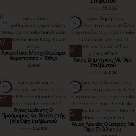
Στιλβωτού
55,00
€
70,00
€
-21%
Αγιορείτικο Μοσχοθυμίαμα
Χειροποίητο – 100γρ
Άγιος Δημήτριος Με Όψη
Στιλβωτού
8,00
€
55,00
€
70,00
€
-21%
-21%
Άγιος Ιωάννης Ο
Πρόδρομος Και Βαπτιστής
| Με Όψη Στιλβωτού
Άγιος Λουκάς Ο Ιατρός Με
55,00
€
70,00
€
Όψη Στιλβωτού