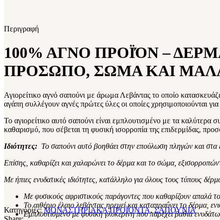
Περιγραφή
100% ΑΓΝΟ ΠΡΟΪΌΝ – ΔΕΡ
ΠΡΟΣΩΠΟ, ΣΩΜΑ ΚΑΙ ΜΑΛ
Αγιορείτικο αγνό σαπούνι με άρωμα Λεβάντας το οποίο κατασκευάζετ
αγάπη συλλέγουν αγνές πρώτες ύλες οι οποίες χρησιμοποιούνται για
Το αγιορείτικο αυτό σαπούνι είναι εμπλουτισμένο με τα καλύτερα 
καθαρισμό, που σέβεται τη φυσική ισορροπία της επιδερμίδας, προσ
Ιδιότητες:
Το σαπούνι αυτό
βοηθάει στην επούλωση πληγών και στα 
Επίσης, καθαρίζει και χαλαρώνει το δέρμα και το σώμα, εξισορροπών
Με ήπιες ενυδατικές ιδιότητες, κατάλληλο για όλους τους τύπους δέρμ
Με φυσικούς αφριστικούς παράγοντες που καθαρίζουν απαλά το
Το αιθέριο έλαιο λεβάντας ηρεμεί και καταπραΰνει το δέρμα, εν
Κατηγορίες:
ΜΟΝΑΣΤΗΡΙΑΚΑ ΠΡΟΪΌΝΤΑ
,
ΣΑΠΟΥΝΙΑ
Εμπλουτισμένο με φυσική γλυκερίνη που παρέχει βαθιά ενυδάτ
Share: