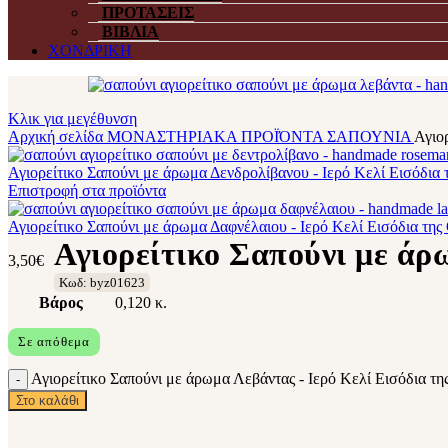
ΠΡΟΤΑΣΕΙΣ
ΒΙΒΛΙΑ
ΧΟΝΔΡΙΚΗ
Κλικ για μεγέθυνση
Αρχική σελίδα
ΜΟΝΑΣΤΗΡΙΑΚΑ ΠΡΟΪΌΝΤΑ
ΣΑΠΟΥΝΙΑ
Αγιο
Αγιορείτικο Σαπούνι με άρωμα Δενδρολίβανου - Ιερό Κελί Εισόδια 
Επιστροφή στα προϊόντα
Αγιορείτικο Σαπούνι με άρωμα Δαφνέλαιου - Ιερό Κελί Εισόδια της
Αγιορείτικο Σαπούνι με άρ
3,50
€
Κωδ: byz01623
Βάρος
0,120 κ.
Σε απόθεμα
Αγιορείτικο Σαπούνι με άρωμα Λεβάντας - Ιερό Κελί Εισόδια τη
Στο καλάθι