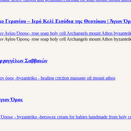
ο Γερανίου – Ιερό Κελί Εισόδια της Θεοτόκου | Άγιον Όρ
Αρχαγγέλων Σαββαιών
Άγιον Όρος