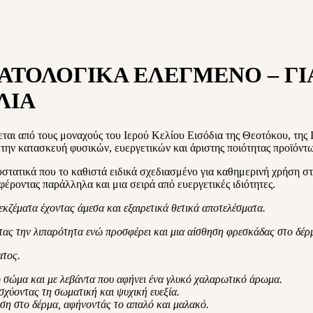
ΜΑΤΟΛΟΓΙΚΑ ΕΛΕΓΜΕΝΟ – Γ
ΛΙΑ
αι από τους μοναχούς του Ιερού Κελίου Εισόδια της Θεοτόκου, της Ι
 την κατασκευή φυσικών, ευεργετικών και άριστης ποιότητας προϊόντ
συστατικά που το καθιστά ειδικά σχεδιασμένο για καθημερινή χρήση 
φέροντας παράλληλα και μια σειρά από ευεργετικές ιδιότητες.
εκζέματα
έχοντας άμεσα και εξαιρετικά θετικά αποτελέσματα.
τας την λιπαρότητα ενώ προσφέρει και μια αίσθηση φρεσκάδας στο δέρ
ατος.
 σώμα και με λεβάντα που αφήνει ένα γλυκό χαλαρωτικό άρωμα.
ισχύοντας τη σωματική και ψυχική ευεξία.
ωση στο δέρμα, αφήνοντάς το απαλό και μαλακό.