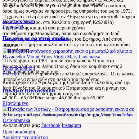
15,00
€
–
98,00
€
Price range: 15,00€ through 98,00€
αποχώρησε από τη θέση του εφημερίου του Αγίου Γερασίμου,
όπου όμως συνέχισε να προσφέρει τις υπηρεσίες του ως το 1973.
Τη χρονιά εκείνη έφυγε από την Αθήνα για να εγκατασταθεί αρχικά
Προεπισκόπηση
στον Άγιο Νικόλαο, στα Καλλίσια (σημερινή Καλλιθέα)
Στο καλάθι
της Πεντέλης και μετά από μερικά χρόνια
στο Μήλεσι της Μαλακάσας, όπου και οικοδόμησε το Ιερό
Παναγία με τα επτά σπαθιά
Ησυχαστήριο της Μεταμορφώσεως του Σωτήρος. Απέκτησε
σημαντική φήμη και πολλοί πιστοί τον επισκέπτονταν στον τόπο
300,00
€
διαμονής του.
Το Νοέμβριο του 1991 μετέβη στο παλαιό κελί του, στα
Καυσοκαλύβια του Αγίου Όρους, όπου και κοιμήθηκε στις 2
Προεπισκόπηση
Δεκεμβρίου του ίδιου έτους.
Επιλέξτε
Αυτό το προϊόν έχει πολλαπλές παραλλαγές. Οι επιλογές
μπορούν να επιλεγούν στη σελίδα του προϊόντος
Κατατάχθηκε στο Αγιολόγιο της Ορθοδόξου Εκκλησίας, από την
Ιερά Σύνοδο του Οικουμενικού Πατριαρχείου και η μνήμη του
Παναγία Παντάνασσα
εορτάζεται την ημέρα της κοίμησής του.
48,00
€
–
65,00
€
Price range: 48,00€ through 65,00€
Εξαντλημένο
________________________________________________
Δείτε περισσότερες εικόνες του εργαστηρίου μας, πατώντας “
εδώ
“.
Ακολουθήστε μας:
Facebook
Instagram
Προεπισκόπηση
Διαβάστε περισσότερα