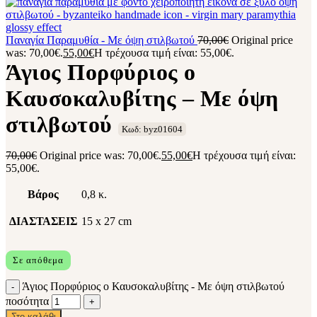
Παναγία Παραμυθία - Με όψη στιλβωτού
70,00
€
Original price
was: 70,00€.
55,00
€
Η τρέχουσα τιμή είναι: 55,00€.
Άγιος Πορφύριος ο
Καυσοκαλυβίτης – Με όψη
στιλβωτού
Κωδ: byz01604
70,00
€
Original price was: 70,00€.
55,00
€
Η τρέχουσα τιμή είναι:
55,00€.
Βάρος
0,8 κ.
ΔΙΑΣΤΑΣΕΙΣ
15 x 27 cm
Σε απόθεμα
Άγιος Πορφύριος ο Καυσοκαλυβίτης - Με όψη στιλβωτού
ποσότητα
Στο καλάθι