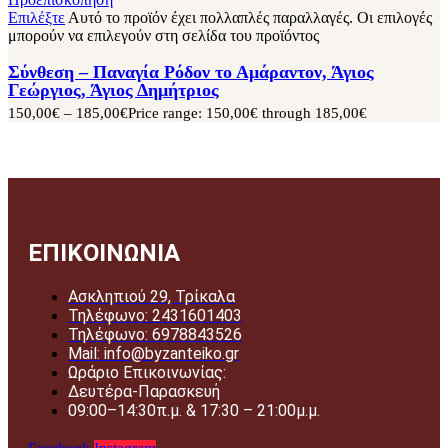
Επιλέξτε
Αυτό το προϊόν έχει πολλαπλές παραλλαγές. Οι επιλογές
μπορούν να επιλεγούν στη σελίδα του προϊόντος
Σύνθεση – Παναγία Ρόδον το Αμάραντον, Άγιος
Γεώργιος, Άγιος Δημήτριος
150,00
€
–
185,00
€
Price range: 150,00€ through 185,00€
ΕΠΙΚΟΙΝΩΝΙΑ
Ασκληπιού 29, Τρίκαλα
Τηλέφωνο: 2431601403
Τηλέφωνο: 6978843526
Mail: info@byzanteiko.gr
Ωράριο Επικοινωνίας:
Δευτέρα-Παρασκευή
09:00–14:30π.μ. & 17:30 – 21:00μ.μ.