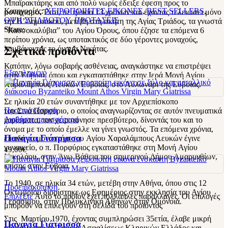
Μπαϊρακτάρης και από πολύ νωρίς έδειξε έφεση προς το
Κατηγορίες:
ΧΕΙΡΟΠΟΙΗΤΕΣ ΕΙΚΟΝΕΣ
,
BEST SELLERS
,
μοναχισμό. Έτσι, σε ηλικία 13 χρόνων και έχοντας τελειώσει μόνο
ΟΨΗ ΣΤΙΛΒΩΤΟΥ
,
ΠΡΟΤΑΣΕΙΣ
την Β’ Δημοτικού, μετέβη στη σκήτη της Αγίας Τριάδος, τα γνωστά
Share:
“Καυσοκαλύβια” του Αγίου Όρους, όπου έζησε τα επόμενα 6
περίπου χρόνια, ως υποτακτικός σε δύο γέροντες μοναχούς,
Σχετικά προϊόντα
λαμβάνοντας το όνομα Νικήτας.
Κατόπιν, λόγω σοβαρής ασθένειας, αναγκάστηκε να επιστρέψει
Εξαντλημένο
στην Εύβοια, όπου και εγκαταστάθηκε στην Ιερά Μονή Αγίου
Χαραλάμπους Λευκών Ευβοίας, στο Αυλωνάρι της Εύβοιας.
Σε ηλικία 20 ετών συναντήθηκε με τον Αρχιεπίσκοπο
Προεπισκόπηση
του Σινά Πορφύριο, ο οποίος αναγνωρίζοντας σε αυτόν πνευματικά
Διαβάστε περισσότερα
χαρίσματα, τον χειροτόνησε πρεσβύτερο, δίνοντάς του και το
όνομα με το οποίο έμελλε να γίνει γνωστός. Τα επόμενα χρόνια,
Παναγία Γιάτρισσα
επειδή το μοναστήρι του Αγίου Χαραλάμπους Λευκών έγινε
γυναικείο, ο π. Πορφύριος εγκαταστάθηκε στη Μονή Αγίου
49,00
€
Νικολάου, στην Άνω Βάθεια του σημερινού Δήμου Αμαρυνθίων,
επίσης στην Εύβοια.
Το 1940, σε ηλικία 34 ετών, μετέβη στην Αθήνα, όπου στις 12
Προεπισκόπηση
Οκτωβρίου διορίστηκε ως Εφημέριος στην εκκλησία του Αγίου
Επιλέξτε
Αυτό το προϊόν έχει πολλαπλές παραλλαγές. Οι επιλογές
Γερασίμου, στην Πολυκλινική Αθηνών στην Ομόνοια.
μπορούν να επιλεγούν στη σελίδα του προϊόντος
Στις Μαρτίου 1970, έχοντας συμπληρώσει 35ετία, έλαβε μικρή
Παναγία Γιάτρισσα
σύνταξη από το Ταμείο Ασφαλίσεως Κληρικών Ελλάδος και