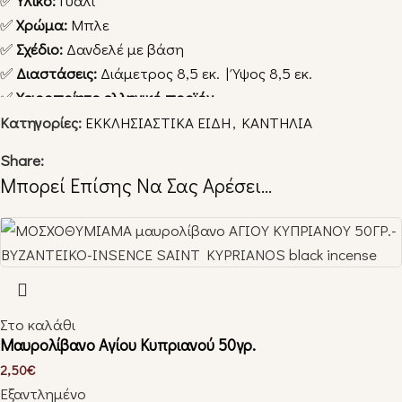
✅
Υλικό:
Γυαλί
✅
Χρώμα:
Μπλε
✅
Σχέδιο:
Δανδελέ με βάση
✅
Διαστάσεις:
Διάμετρος 8,5 εκ. | Ύψος 8,5 εκ.
✅
Χειροποίητο ελληνικό προϊόν
✅
Άριστης ποιότητας
Κατηγορίες:
ΕΚΚΛΗΣΙΑΣΤΙΚΑ ΕΙΔΗ
,
ΚΑΝΤΗΛΙΑ
✅ Το λάδι τοποθετείται απευθείας στο ποτήρι
Share:
Μπορεί Επίσης Να Σας Αρέσει…
Ένα ξεχωριστό καντήλι που συνδυάζει παράδοση, τέχνη
και ευλάβεια!
______________________________________________________
Περισσότερα αναλώσιμα μπορείτε να δείτε, πατώντας
“
εδώ
“.
Στο καλάθι
Μαυρολίβανο Αγίου Κυπριανού 50γρ.
Ακολουθήστε μας:
Facebook
Instagram
2,50
€
Εξαντλημένο