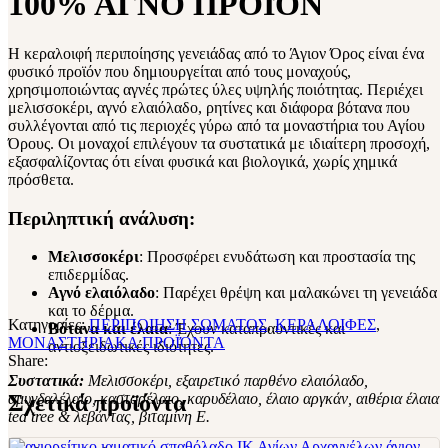
100% ΑΓΝΟ ΠΡΟΪΌΝ
Η κεραλοιφή περιποίησης γενειάδας από το Άγιον Όρος είναι ένα
φυσικό προϊόν που δημιουργείται από τους μοναχούς,
χρησιμοποιώντας αγνές πρώτες ύλες υψηλής ποιότητας. Περιέχει
μελισσοκέρι, αγνό ελαιόλαδο, ρητίνες και διάφορα βότανα που
συλλέγονται από τις περιοχές γύρω από τα μοναστήρια του Αγίου
Όρους. Οι μοναχοί επιλέγουν τα συστατικά με ιδιαίτερη προσοχή,
εξασφαλίζοντας ότι είναι φυσικά και βιολογικά, χωρίς χημικά
πρόσθετα.
Περιληπτική ανάλυση:
Μελισσοκέρι
: Προσφέρει ενυδάτωση και προστασία της
επιδερμίδας.
Αγνό ελαιόλαδο
: Παρέχει θρέψη και μαλακώνει τη γενειάδα
και το δέρμα.
Κατηγορίες:
ΠΕΡΙΠΟΙΗΣΗ ΣΩΜΑΤΟΣ
,
ΚΕΡΑΛΟΙΦΕΣ
,
Βότανα και έλαια
: Έχουν καταπραϋντικές και
ΜΟΝΑΣΤΗΡΙΑΚΑ ΠΡΟΪΌΝΤΑ
αντιοξειδωτικές ιδιότητες.
Share:
Συστατικά:
Mελισσοκέρι, εξαιρετικό παρθένο ελαιόλαδο,
αμυγδαλέλαιο, καστορέλαιο, καρυδέλαιο, έλαιο αργκάν, αιθέρια έλαια
Σχετικά προϊόντα
tea tree & λεβάντας, βιταμίνη Ε.