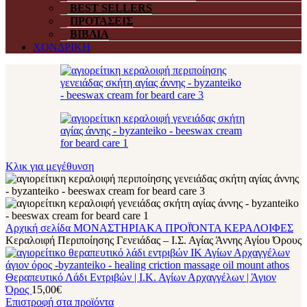
BEST SELLERS
ΠΡΟΤΑΣΕΙΣ
ΒΙΒΛΙΑ
ΧΟΝΔΡΙΚΗ
Κλικ για μεγέθυνση
Αρχική σελίδα
ΜΟΝΑΣΤΗΡΙΑΚΑ ΠΡΟΪΌΝΤΑ
ΚΕΡΑΛΟΙΦΕΣ
Κεραλοιφή Περιποίησης Γενειάδας – Ι.Σ. Αγίας Άννης Αγίου Όρους
Θεραπευτικό Λάδι Εντριβών | Ι.Κ. Αγίων Αρχαγγέλων | Άγιον
Όρος
15,00
€
Επιστροφή στα προϊόντα