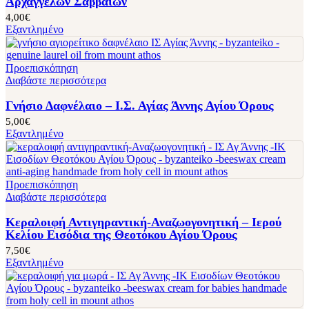
Αρχαγγέλων Σαββαιών
4,00
€
Εξαντλημένο
Προεπισκόπηση
Διαβάστε περισσότερα
Γνήσιο Δαφνέλαιο – Ι.Σ. Αγίας Άννης Αγίου Όρους
5,00
€
Εξαντλημένο
Προεπισκόπηση
Διαβάστε περισσότερα
Κεραλοιφή Αντιγηραντική-Αναζωογονητική – Ιερού
Κελίου Εισόδια της Θεοτόκου Αγίου Όρους
7,50
€
Εξαντλημένο