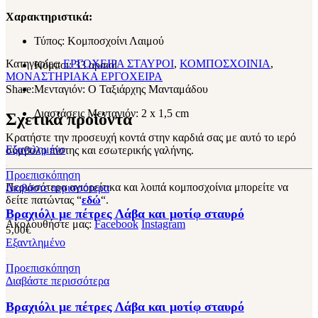
Χαρακτηριστικά:
Τύπος: Κομποσχοίνι Λαιμού
Κατηγορίες:
ΕΡΓΟΧΕΙΡΑ ΣΤΑΥΡΟΙ
,
ΚΟΜΠΟΣΧΟΙΝΙΑ
,
Κόμποι: 33 αραιοί
ΜΟΝΑΣΤΗΡΙΑΚΑ ΕΡΓΟΧΕΙΡΑ
Share:
Μενταγιόν: Ο Ταξιάρχης Μανταμάδου
Διαστάσεις Μενταγιόν: 2 x 1,5 cm
Σχετικά προϊόντα
Κρατήστε την προσευχή κοντά στην καρδιά σας με αυτό το ιερό
Εξαντλημένο
σύμβολο πίστης και εσωτερικής γαλήνης.
Προεπισκόπηση
Περισσότερα αγιορείτικα και λοιπά κομποσχοίνια μπορείτε να
Διαβάστε περισσότερα
δείτε πατώντας “
εδώ
“.
Βραχιόλι με πέτρες Λάβα και μοτίφ σταυρό
Ακολουθήστε μας:
Facebook
Instagram
5,00
€
Εξαντλημένο
Προεπισκόπηση
Διαβάστε περισσότερα
Βραχιόλι με πέτρες Λάβα και μοτίφ σταυρό