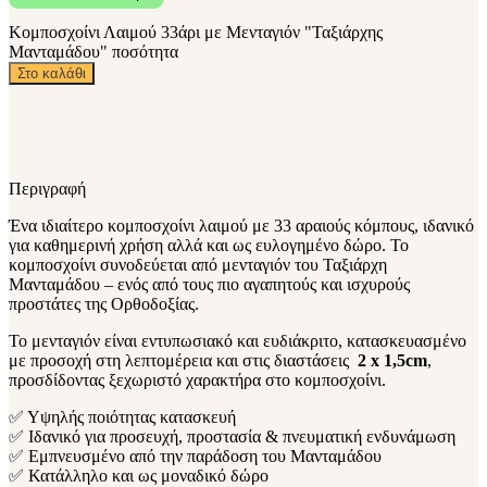
Κομποσχοίνι Λαιμού 33άρι με Μενταγιόν "Ταξιάρχης
Μανταμάδου" ποσότητα
Στο καλάθι
Περιγραφή
Ένα ιδιαίτερο κομποσχοίνι λαιμού με 33 αραιούς κόμπους, ιδανικό
για καθημερινή χρήση αλλά και ως ευλογημένο δώρο. Το
κομποσχοίνι συνοδεύεται από μενταγιόν του Ταξιάρχη
Μανταμάδου – ενός από τους πιο αγαπητούς και ισχυρούς
προστάτες της Ορθοδοξίας.
Το μενταγιόν είναι εντυπωσιακό και ευδιάκριτο, κατασκευασμένο
με προσοχή στη λεπτομέρεια και στις διαστάσεις
2 x 1,5cm
,
προσδίδοντας ξεχωριστό χαρακτήρα στο κομποσχοίνι.
✅ Υψηλής ποιότητας κατασκευή
✅ Ιδανικό για προσευχή, προστασία & πνευματική ενδυνάμωση
✅ Εμπνευσμένο από την παράδοση του Μανταμάδου
✅ Κατάλληλο και ως μοναδικό δώρο