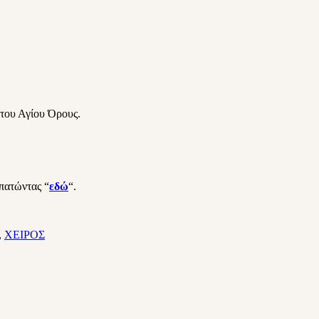
του Αγίου Όρους.
 πατώντας “
εδώ
“.
,
ΧΕΙΡΟΣ