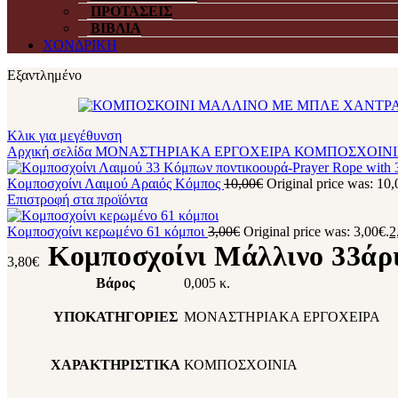
ΠΡΟΤΑΣΕΙΣ
ΒΙΒΛΙΑ
ΧΟΝΔΡΙΚΗ
Εξαντλημένο
Κλικ για μεγέθυνση
Αρχική σελίδα
ΜΟΝΑΣΤΗΡΙΑΚΑ ΕΡΓΟΧΕΙΡΑ
ΚΟΜΠΟΣΧΟΙΝ
Κομποσχοίνι Λαιμού Αραιός Κόμπος
10,00
€
Original price was: 10,
Επιστροφή στα προϊόντα
Κομποσχοίνι κερωμένο 61 κόμποι
3,00
€
Original price was: 3,00€.
2
Κομποσχοίνι Μάλλινο 33άρ
3,80
€
Βάρος
0,005 κ.
ΥΠΟΚΑΤΗΓΟΡΙΕΣ
ΜΟΝΑΣΤΗΡΙΑΚΑ ΕΡΓΟΧΕΙΡΑ
ΧΑΡΑΚΤΗΡΙΣΤΙΚΑ
ΚΟΜΠΟΣΧΟΙΝΙΑ