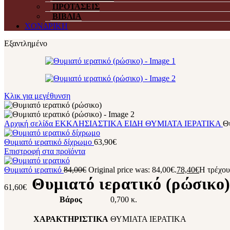
ΠΡΟΤΑΣΕΙΣ
ΒΙΒΛΙΑ
ΧΟΝΔΡΙΚΗ
Εξαντλημένο
Κλικ για μεγέθυνση
Αρχική σελίδα
ΕΚΚΛΗΣΙΑΣΤΙΚΑ ΕΙΔΗ
ΘΥΜΙΑΤΑ ΙΕΡΑΤΙΚΑ
Θυ
Θυμιατό ιερατικό δίχρωμο
63,90
€
Επιστροφή στα προϊόντα
Θυμιατό ιερατικό
84,00
€
Original price was: 84,00€.
78,40
€
Η τρέχουσ
Θυμιατό ιερατικό (ρώσικο
61,60
€
Βάρος
0,700 κ.
ΧΑΡΑΚΤΗΡΙΣΤΙΚΑ
ΘΥΜΙΑΤΑ ΙΕΡΑΤΙΚΑ