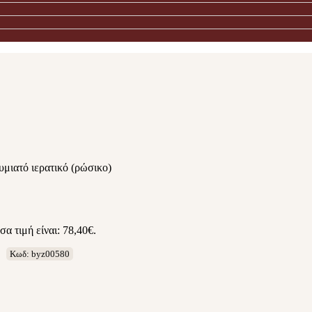
μιατό ιερατικό (ρώσικο)
α τιμή είναι: 78,40€.
)
Κωδ: byz00580