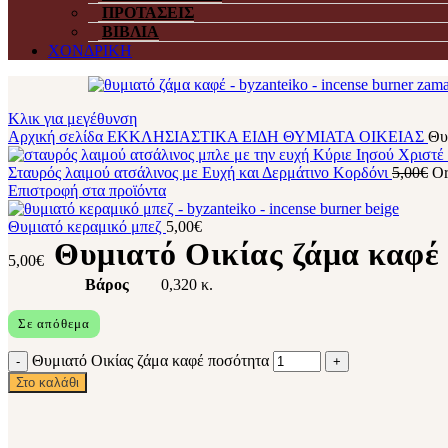
ΠΡΟΤΑΣΕΙΣ
ΒΙΒΛΙΑ
ΧΟΝΔΡΙΚΗ
Κλικ για μεγέθυνση
Αρχική σελίδα
ΕΚΚΛΗΣΙΑΣΤΙΚΑ ΕΙΔΗ
ΘΥΜΙΑΤΑ ΟΙΚΕΙΑΣ
Θυ
Σταυρός λαιμού ατσάλινος με Ευχή και Δερμάτινο Κορδόνι
5,00
€
Or
Επιστροφή στα προϊόντα
Θυμιατό κεραμικό μπεζ
5,00
€
Θυμιατό Οικίας ζάμα καφέ
5,00
€
Βάρος
0,320 κ.
Σε απόθεμα
Θυμιατό Οικίας ζάμα καφέ ποσότητα
Στο καλάθι