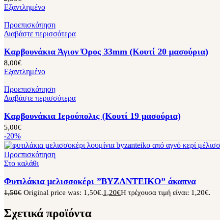
Εξαντλημένο
Προεπισκόπηση
Διαβάστε περισσότερα
Καρβουνάκια Άγιον Όρος 33mm (Κουτί 20 μασούρια)
8,00
€
Εξαντλημένο
Προεπισκόπηση
Διαβάστε περισσότερα
Καρβουνάκια Ιερούπολις (Κουτί 19 μασούρια)
5,00
€
-20%
Προεπισκόπηση
Στο καλάθι
Φυτιλάκια μελισσοκέρι ”BYZANTEIKO” άκαπνα
1,50
€
Original price was: 1,50€.
1,20
€
Η τρέχουσα τιμή είναι: 1,20€.
Σχετικά προϊόντα