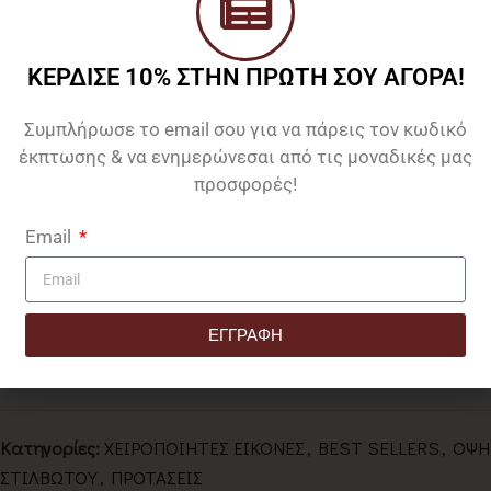
Μαξιμιανού (286-305).
Απολυτίκιον:
ΚΕΡΔΙΣΕ 10% ΣΤΗΝ ΠΡΩΤΗ ΣΟΥ ΑΓΟΡΑ!
“Αθλοφόρε Άγιε, και ιαματικὲ Παντελεήμον, πρέσβευε τω
Συμπλήρωσε το email σου για να πάρεις τον κωδικό
ελεήμονι Θεώ, ίνα πταισμάτων άφεσιν, παράσχη ταις
έκπτωσης & να ενημερώνεσαι από τις μοναδικές μας
ψυχαίς ημών”.
προσφορές!
________________________________________________
Email
Δείτε περισσότερες εικόνες του εργαστηρίου μας,
πατώντας “
εδώ
“.
ΕΓΓΡΑΦΗ
Ακολουθήστε μας:
Facebook
Instagram
Alternative:
Κατηγορίες:
ΧΕΙΡΟΠΟΙΗΤΕΣ ΕΙΚΟΝΕΣ
,
BEST SELLERS
,
ΟΨΗ
ΣΤΙΛΒΩΤΟΥ
,
ΠΡΟΤΑΣΕΙΣ