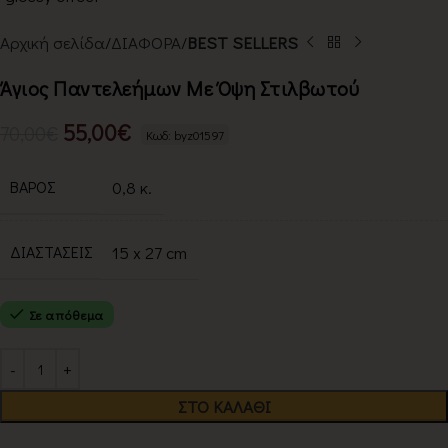
Αρχική σελίδα
ΔΙΑΦΟΡΑ
BEST SELLERS
Άγιος Παντελεήμων Με Όψη Στιλβωτού
55,00
€
70,00
€
Κωδ: byz01597
ΒΆΡΟΣ
0,8 κ.
ΔΙΑΣΤΑΣΕΙΣ
15 x 27 cm
Σε απόθεμα
Alternative:
ΣΤΟ ΚΑΛΆΘΙ