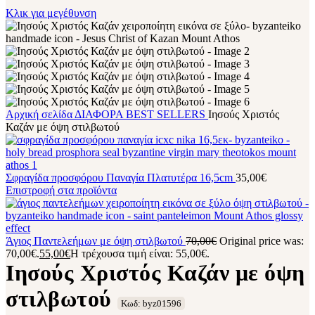
Κλικ για μεγέθυνση
Αρχική σελίδα
ΔΙΑΦΟΡΑ
BEST SELLERS
Ιησούς Χριστός
Καζάν με όψη στιλβωτού
Σφραγίδα προσφόρου Παναγία Πλατυτέρα 16,5cm
35,00
€
Επιστροφή στα προϊόντα
Άγιος Παντελεήμων με όψη στιλβωτού
70,00
€
Original price was:
70,00€.
55,00
€
Η τρέχουσα τιμή είναι: 55,00€.
Ιησούς Χριστός Καζάν με όψη
στιλβωτού
Κωδ: byz01596